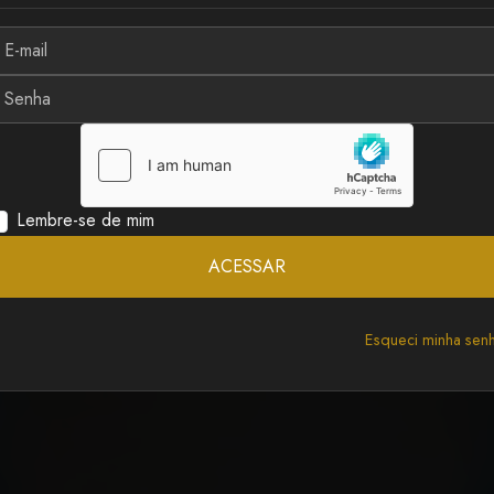
 CHEIO de AMORES com os
Lembre-se de mim
A
ACESSAR
Esqueci minha sen