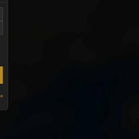
ssista Ao Video
ha