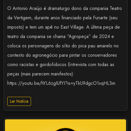
O Antonio Araújo é dramaturgo dono da compania Teatro
da Vertigem, durante anos financiado pela Funarte (seu
imposto) e tem um apê no East Village. A última peça de
teatro da compania se chama “Agropeça” de 2024 e
coloca os personagens do sítio do pica pau amarelo no
contexto do agronegócio para pintar os conservadores
como racistas e gordofobicos Entrevista com todas as
peças (mais parecem manifestos):
https://youtu.be/hYL6zgIUfYI?is=yTkU9dgcO1xqHL3m
Ler Notícia