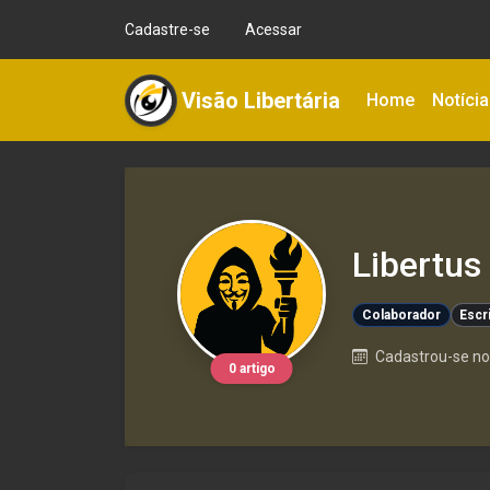
Cadastre-se
Acessar
Visão Libertária
Home
Notíci
Libertus
Colaborador
Escr
Cadastrou-se no 
0 artigo