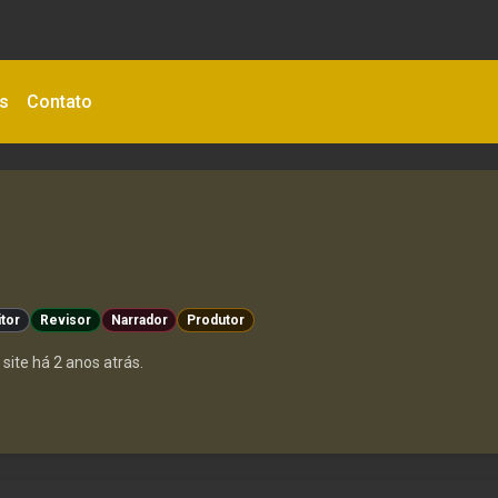
as
Contato
itor
Revisor
Narrador
Produtor
site há 2 anos atrás.