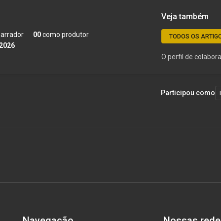
Veja também
arrador
00
como produtor
TODOS OS ARTIG
 2026
O perfil de colabo
Participou como
Navegação
Nossas rede