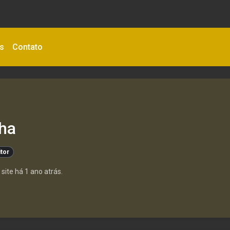
as
Contato
ha
itor
site há 1 ano atrás.