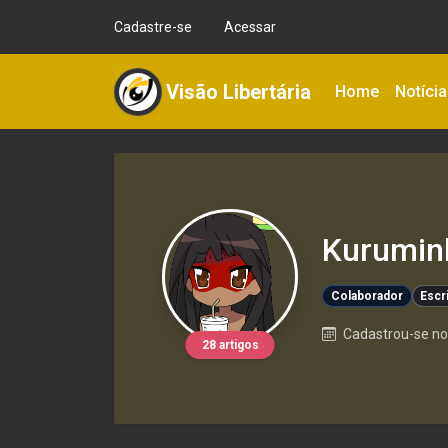
Cadastre-se
Acessar
Visão Libertária
Home
Notíci
Kurumin
Colaborador
Escr
Cadastrou-se no 
28 artigos