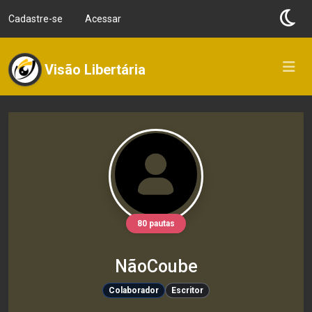
Cadastre-se
Acessar
Visão Libertária
80 pautas
NãoCoube
Colaborador
Escritor